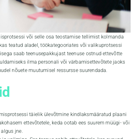
protsessi või selle osa teostamise tellimist kolmanda
kas teatud aladel, töökategooriates või valikuprotsessi
isega saab teenusepakkujast teenuse ostnud ettevõtte
huldamiseks ilma personali või värbamisettevõtete jaoks
mudel nõuete muutumisel ressursse suurendada.
id
misprotsessi täielik ülevõtmine kindlaksmääratud plaani
sjakohasem ettevõtetele, keda ootab ees suurem müügi- või
algus jne.