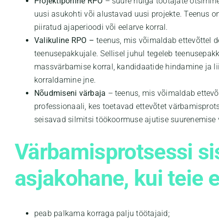
Projektipõhine RPO
– suure hulga töötajate otsimine
uusi asukohti või alustavad uusi projekte. Teenus o
piiratud ajaperioodi või eelarve korral.
Valikuline RPO –
teenus, mis võimaldab ettevõttel d
teenusepakkujale. Sellisel juhul tegeleb teenusepa
massvärbamise korral, kandidaatide hindamine ja li
korraldamine jne.
Nõudmiseni värbaja
– teenus, mis võimaldab ettevõ
professionaali, kes toetavad ettevõtet värbamisprot
seisavad silmitsi töökoormuse ajutise suurenemise 
Värbamisprotsessi si
asjakohane, kui teie e
peab palkama korraga palju töötajaid;