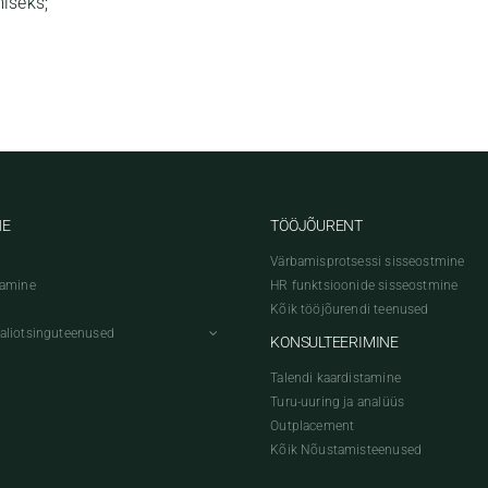
iseks;
NE
TÖÖJÕURENT
Värbamisprotsessi sisseostmine
bamine
HR funktsioonide sisseostmine
Kõik tööjõurendi teenused
aliotsinguteenused
KONSULTEERIMINE
Talendi kaardistamine
Turu-uuring ja analüüs
Outplacement
Kõik Nõustamisteenused