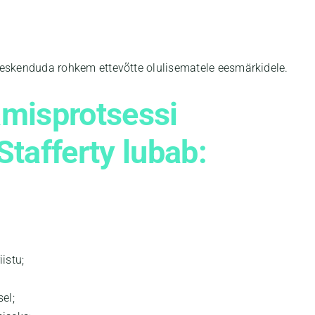
eskenduda rohkem ettevõtte olulisematele eesmärkidele.
amisprotsessi
Stafferty lubab:
istu;
el;