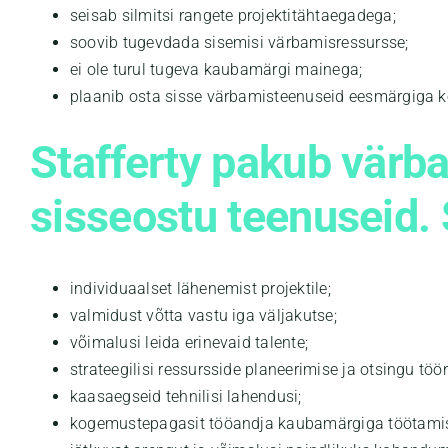
seisab silmitsi rangete projektitähtaegadega;
soovib tugevdada sisemisi värbamisressursse;
ei ole turul tugeva kaubamärgi mainega;
plaanib osta sisse värbamisteenuseid eesmärgiga k
Stafferty pakub värb
sisseostu teenuseid. 
individuaalset lähenemist projektile;
valmidust võtta vastu iga väljakutse;
võimalusi leida erinevaid talente;
strateegilisi ressursside planeerimise ja otsingu tööri
kaasaegseid tehnilisi lahendusi;
kogemustepagasit tööandja kaubamärgiga töötamis