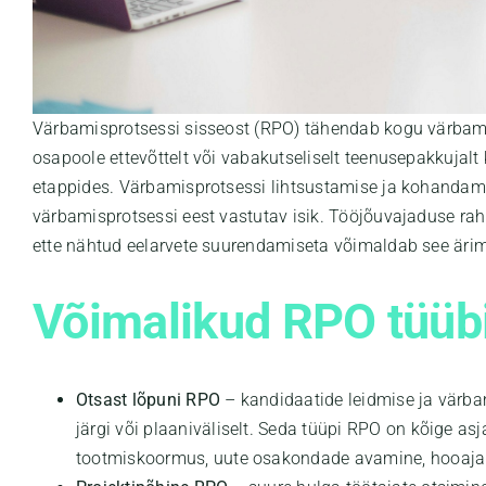
Värbamisprotsessi sisseost (RPO) tähendab kogu värbamis
osapoole ettevõttelt või vabakutseliselt teenusepakkujalt 
etappides. Värbamisprotsessi lihtsustamise ja kohandam
värbamisprotsessi eest vastutav isik. Tööjõuvajaduse ra
ette nähtud eelarvete suurendamiseta võimaldab see äri
Võimalikud RPO tüüb
Otsast lõpuni RPO
– kandidaatide leidmise ja värba
järgi või plaaniväliselt. Seda tüüpi RPO on kõige a
tootmiskoormus, uute osakondade avamine, hooaja 