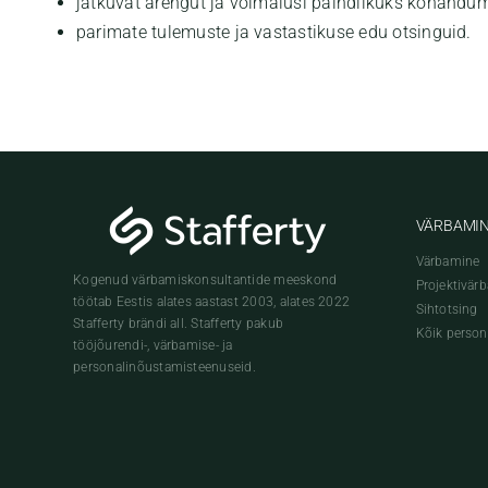
jätkuvat arengut ja võimalusi paindlikuks kohandum
parimate tulemuste ja vastastikuse edu otsinguid.
VÄRBAMI
Värbamine
Kogenud värbamiskonsultantide meeskond
Projektivär
töötab Eestis alates aastast 2003, alates 2022
Sihtotsing
Stafferty brändi all. Stafferty pakub
Kõik person
tööjõurendi-, värbamise- ja
personalinõustamisteenuseid.