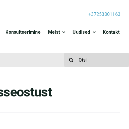
+37253001163
Konsulteerimine
Meist
Uudised
Kontakt
Search
for:
sseostust