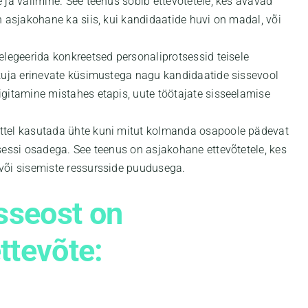
 ja valimine. See teenus sobib ettevõtetele, kes avavad
n asjakohane ka siis, kui kandidaatide huvi on madal, või
elegeerida konkreetsed personaliprotsessid teisele
kkuja erinevate küsimustega nagu kandidaatide sissevool
igitamine mistahes etapis, uute töötajate sisseelamise
ttel kasutada ühte kuni mitut kolmanda osapoole pädevat
sessi osadega. See teenus on asjakohane ettevõtetele, kes
või sisemiste ressursside puudusega.
sseost on
ttevõte: