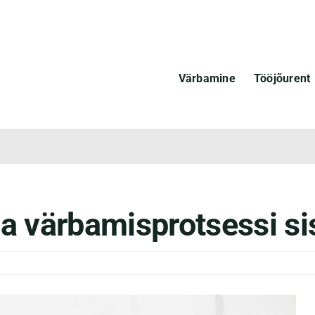
Värbamine
Tööjõurent
da värbamisprotsessi si