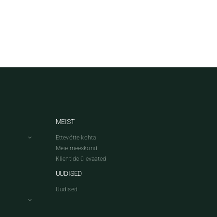
MEIST
Ettevõtte kohta
Meie meeskond
Klientide ülevaated
UUDISED
Uudised