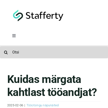
Skip
to
content
Toggle
Navigation
Värbamine
Search
for:
Tööjõurent
Kuidas märgata
Konsulteerimine
kahtlast tööandjat?
Meist
2025-02-06
|
Tööotsingu näpunäited