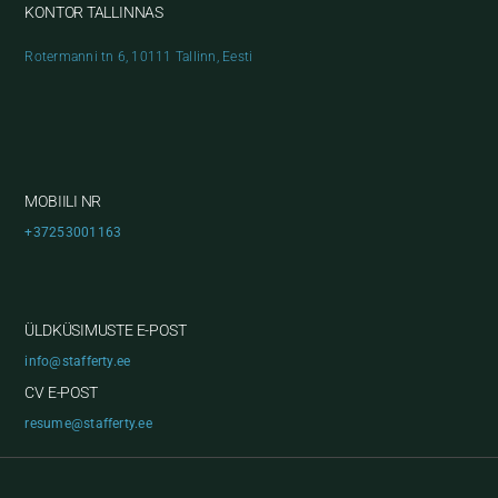
KONTOR TALLINNAS
Rotermanni tn 6, 10111 Tallinn, Eesti
MOBIILI NR
+37253001163
ÜLDKÜSIMUSTE E-POST
info@stafferty.ee
CV E-POST
resume@stafferty.ee