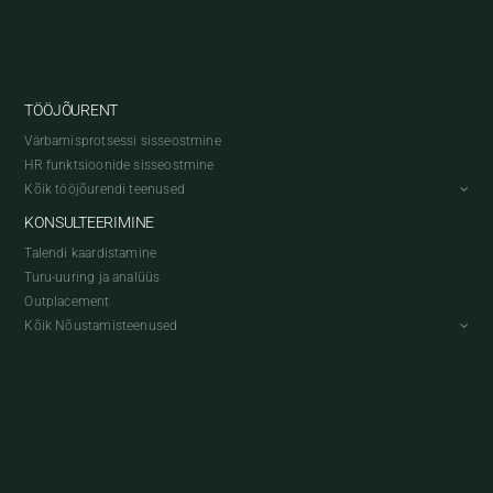
TÖÖJÕURENT
Värbamisprotsessi sisseostmine
HR funktsioonide sisseostmine
Kõik tööjõurendi teenused
KONSULTEERIMINE
Talendi kaardistamine
Turu-uuring ja analüüs
Outplacement
Kõik Nõustamisteenused