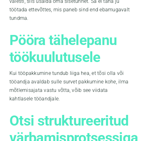
valesti, siis usalda oma sisetunnet. Sa ei taha ju
töötada ettevõttes, mis paneb sind end ebamugavalt
tundma.
Pööra tähelepanu
töökuulutusele
Kui tööpakkumine tundub liiga hea, et tõsi olla või
tööandja avaldab sulle survet pakkumine kohe, ilma
mõtlemisajata vastu võtta, võib see viidata
kahtlasele tööandjale.
Otsi struktureeritud
värbamisprotsessiga