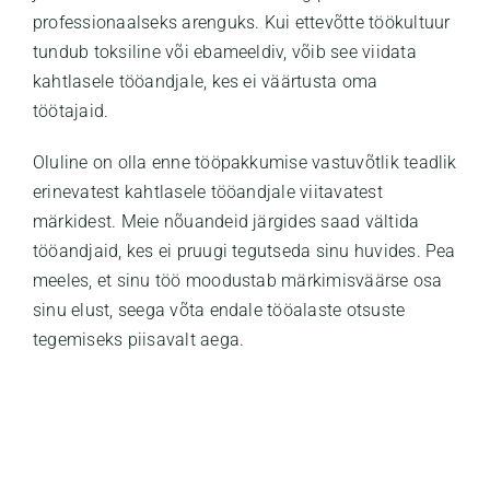
professionaalseks arenguks. Kui ettevõtte töökultuur
tundub toksiline või ebameeldiv, võib see viidata
kahtlasele tööandjale, kes ei väärtusta oma
töötajaid.
Oluline on olla enne tööpakkumise vastuvõtlik teadlik
erinevatest kahtlasele tööandjale viitavatest
märkidest. Meie nõuandeid järgides saad vältida
tööandjaid, kes ei pruugi tegutseda sinu huvides. Pea
meeles, et sinu töö moodustab märkimisväärse osa
sinu elust, seega võta endale tööalaste otsuste
tegemiseks piisavalt aega.