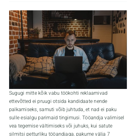
Uudised
Kontakt
Sugugi mitte kõik vabu töökohti reklaamivad
ettevõtted ei pruugi otsida kandidaate nende
palkamiseks, samuti võib juhtuda, et nad ei paku
sulle esialgu parimaid tingimusi. Tööandja valimisel
vea tegemise vältimiseks või juhuks, kui satute
silmitsi petturliku tööandjaga, pakume välja 7