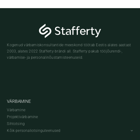
Kogenud värbamiskonsultantide meeskond töötab Eestis alates aastast
2003, alates 2022 Stafferty brändi all. Stafferty pakub tööjõurendi-,
värbamise- ja personalinõustamisteenuseid.
VÄRBAMINE
Värbamine
Projektivärbamine
Sihtotsing
Kõik personaliotsinguteenused