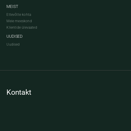
MEIST
Ettevõtte kohta
Meie meeskond
Klientide ülevaated
UUDISED
Uudised
Kontakt