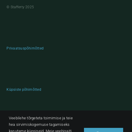
© Stafferty 2025
Privaatsuspõhimõtted
Küpsiste põhimõtted
Veebilehe tõrgeteta toimimise ja teie
hea sirvimiskogemuse tagamiseks
kasutame küpsiseid. Meie veebisaiti