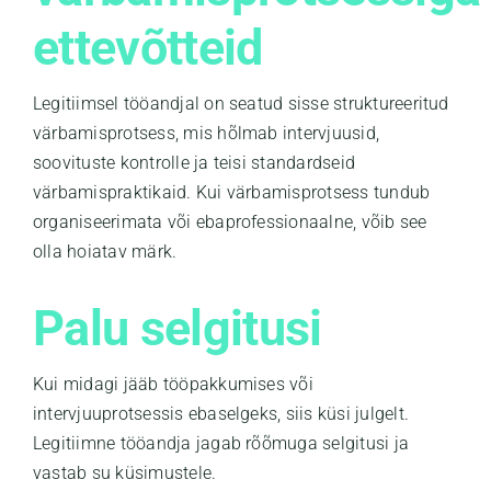
ettevõtteid
Legitiimsel tööandjal on seatud sisse struktureeritud
värbamisprotsess, mis hõlmab intervjuusid,
soovituste kontrolle ja teisi standardseid
värbamispraktikaid. Kui värbamisprotsess tundub
organiseerimata või ebaprofessionaalne, võib see
olla hoiatav märk.
Palu selgitusi
Kui midagi jääb tööpakkumises või
intervjuuprotsessis ebaselgeks, siis küsi julgelt.
Legitiimne tööandja jagab rõõmuga selgitusi ja
vastab su küsimustele.