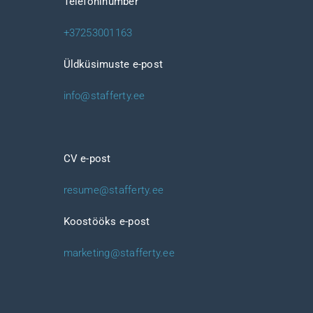
Telefoninumber
+37253001163
Üldküsimuste e-post
info@stafferty.ee
CV e-post
resume@stafferty.ee
Koostööks e-post
marketing@stafferty.ee