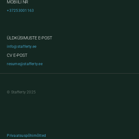
MOBIILI NR
+37253001163
ÜLDKÜSIMUSTE E-POST
info@stafferty.ee
CV E-POST
resume@stafferty.ee
© Stafferty 2025
Privaatsuspõhimõtted