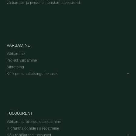
värbamise- ja personalinõustamisteenuseid.
VÄRBAMINE
Värbamine
Projektivärbamine
Sihtotsing
Kõik personaliotsinguteenused
TÖÖJÕURENT
Värbamisprotsessi sisseostmine
HR funktsioonide sisseostmine
Kõik tööjõurendi teenused