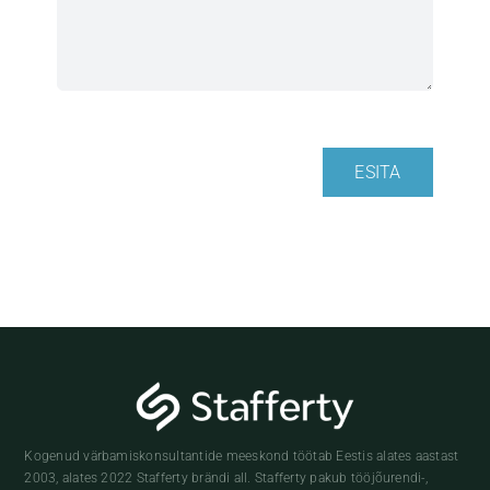
ESITA
Kogenud värbamiskonsultantide meeskond töötab Eestis alates aastast
2003, alates 2022 Stafferty brändi all. Stafferty pakub tööjõurendi-,